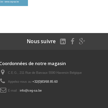
Nous suivre
Coordonnées de notre magasin
C.E.G., 211 Rue de Barvaux 5590 Haversin Belgique
Appelez-nous au
+32(0)83/68.85.60
E-mail :
info@ceg-sa.be