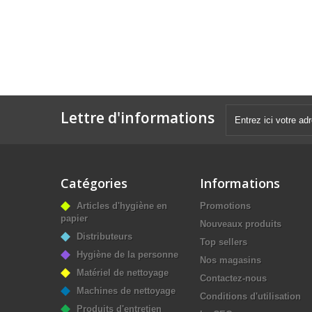
Lettre d'informations
Catégories
Informations
Articles d'hygiène en
Promotions
papier
Nouveaux produits
Distributeurs
Top sellers
Hygiène de la personne
Nos magasins
Matériel de nettoyage
Contactez-nous
Machines de nettoyage
Conditions d'utilisation
Produits d'entretien