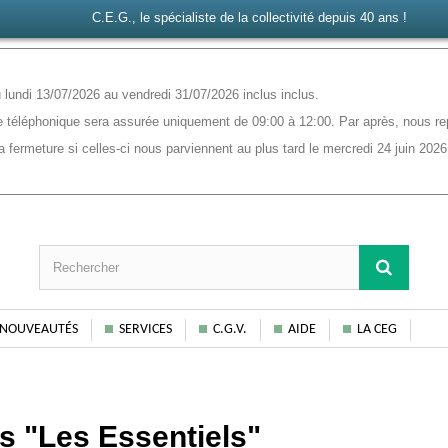
C.E.G., le spécialiste de la collectivité depuis 40 ans !
lundi 13/07/2026 au vendredi 31/07/2026 inclus inclus.
 téléphonique sera assurée uniquement de 09:00 à 12:00. Par après, nous rep
ermeture si celles-ci nous parviennent au plus tard le mercredi 24 juin 2026
NOUVEAUTÉS
SERVICES
C.G.V.
AIDE
LA CEG
s "Les Essentiels"