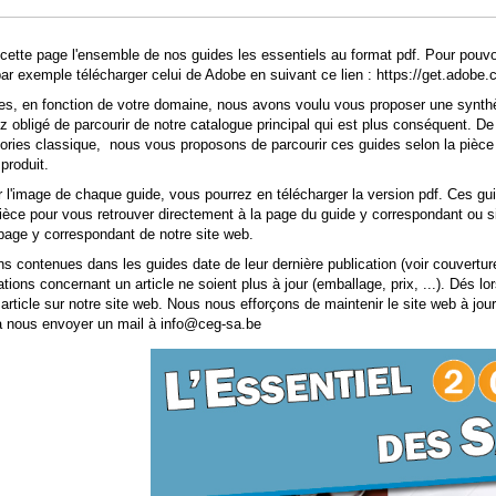
cette page l'ensemble de nos guides les essentiels au format pdf. Pour pouvoir
r exemple télécharger celui de Adobe en suivant ce lien :
https://get.adobe.
s, en fonction de votre domaine, nous avons voulu vous proposer une synthès
 obligé de parcourir de notre
catalogue principal
qui est plus conséquent. De 
ories classique, nous vous proposons de parcourir ces guides selon la pièce ou
produit.
r l'image de chaque guide, vous pourrez en télécharger la version pdf. Ces gu
ièce pour vous retrouver directement à la page du guide y correspondant ou si 
a page y correspondant de notre site web.
ns contenues dans les guides date de leur dernière publication (voir couvertur
tions concernant un article ne soient plus à jour (emballage, prix, ...). Dés lo
article sur notre site web. Nous nous efforçons de maintenir le site web à jou
à nous envoyer un mail à
info@ceg-sa.be