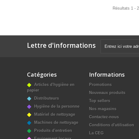
Résultats 1 - 2
Lettre d'informations
Catégories
Informations
Articles d'hygiène en
Promotions
papier
Nouveaux produits
Distributeurs
Top sellers
Hygiène de la personne
Nos magasins
Matériel de nettoyage
Contactez-nous
Machines de nettoyage
Conditions d'utilisation
Produits d'entretien
La CEG
Equipement locaux