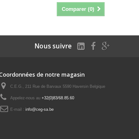
Comparer (
0
)
Nous suivre
Coordonnées de notre magasin
C.E.G., 211 Rue de Barvaux 5590 Haversin Belgique
Appelez-nous au
+32(0)83/68.85.60
E-mail :
info@ceg-sa.be