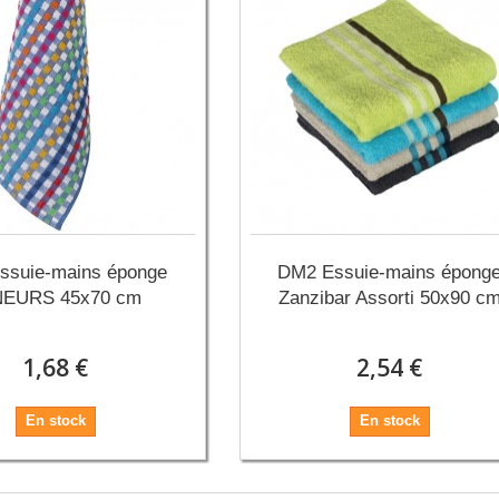
ssuie-mains éponge
DM2 Essuie-mains épong
NEURS 45x70 cm
Zanzibar Assorti 50x90 c
1,68 €
2,54 €
En stock
En stock