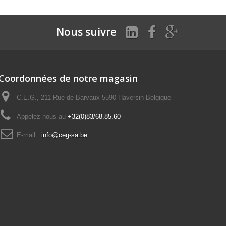
Nous suivre
Coordonnées de notre magasin
C.E.G., 211 Rue de Barvaux 5590 Haversin Belgique
Appelez-nous au
+32(0)83/68.85.60
E-mail :
info@ceg-sa.be