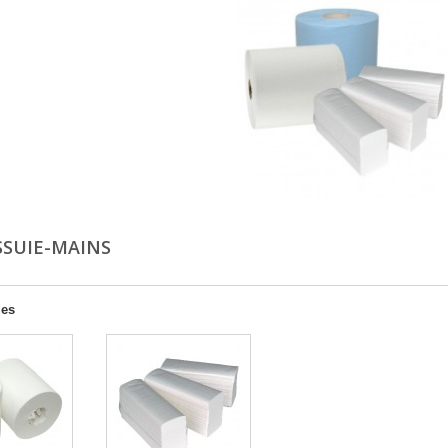
SSUIE-MAINS
ies