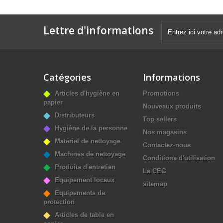
Lettre d'informations
Catégories
Informations
Articles d'hygiène en
Promotions
papier
Nouveaux produits
Distributeurs
Top sellers
Hygiène de la personne
Nos magasins
Matériel de nettoyage
Contactez-nous
Machines de nettoyage
Conditions d'utilisation
Produits d'entretien
La CEG
Equipement locaux
sitemap
Equipements de
protection
Articles de table en