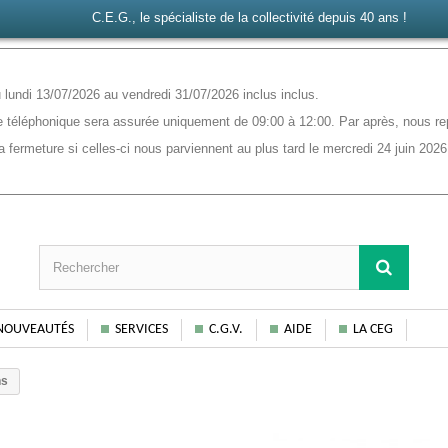
C.E.G., le spécialiste de la collectivité depuis 40 ans !
lundi 13/07/2026 au vendredi 31/07/2026 inclus inclus.
 téléphonique sera assurée uniquement de 09:00 à 12:00. Par après, nous rep
ermeture si celles-ci nous parviennent au plus tard le mercredi 24 juin 2026
NOUVEAUTÉS
SERVICES
C.G.V.
AIDE
LA CEG
ns