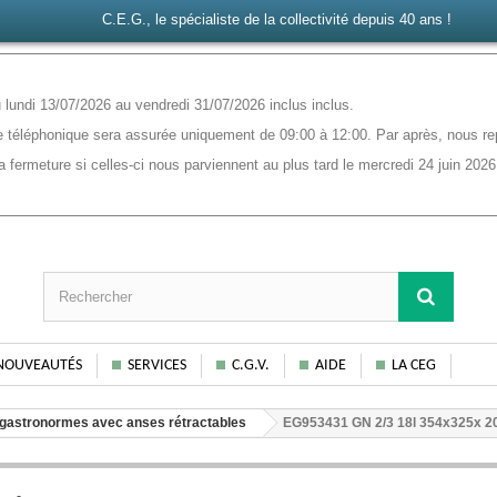
C.E.G., le spécialiste de la collectivité depuis 40 ans !
lundi 13/07/2026 au vendredi 31/07/2026 inclus inclus.
 téléphonique sera assurée uniquement de 09:00 à 12:00. Par après, nous rep
ermeture si celles-ci nous parviennent au plus tard le mercredi 24 juin 2026
NOUVEAUTÉS
SERVICES
C.G.V.
AIDE
LA CEG
gastronormes avec anses rétractables
EG953431 GN 2/3 18l 354x325x 