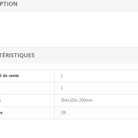
IPTION
TÉRISTIQUES
é de vente
1
e
1
n
354x325x 200mm
ce
18l