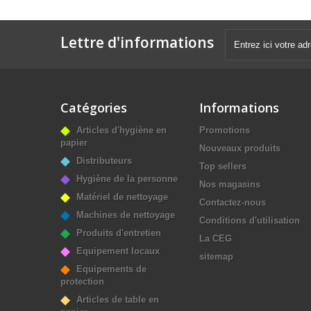
Lettre d'informations
Catégories
Informations
Articles d'hygiène en
Promotions
papier
Nouveaux produits
Distributeurs
Top sellers
Hygiène de la personne
Nos magasins
Matériel de nettoyage
Contactez-nous
Machines de nettoyage
Conditions d'utilisation
Produits d'entretien
La CEG
Equipement locaux
sitemap
Equipements de
protection
Articles de table en