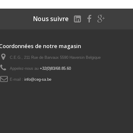
Nous suivre
Coordonnées de notre magasin
C.E.G., 211 Rue de Barvaux 5590 Haversin Belgique
Appelez-nous au
+32(0)83/68.85.60
E-mail :
info@ceg-sa.be