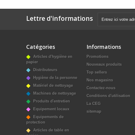
Lettre d'informations
Catégories
Informations
Articles d'hygiène en
Promotions
papier
Nouveaux produits
Distributeurs
Top sellers
Hygiène de la personne
Nos magasins
Matériel de nettoyage
Contactez-nous
Machines de nettoyage
Conditions d'utilisation
Produits d'entretien
La CEG
Equipement locaux
sitemap
Equipements de
protection
Articles de table en