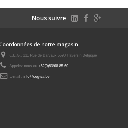
Nous suivre
Coordonnées de notre magasin
C.E.G., 211 Rue de Barvaux 5590 Haversin Belgique
Appelez-nous au
+32(0)83/68.85.60
E-mail :
info@ceg-sa.be