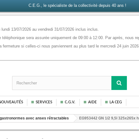
C.E.G., le spécialiste de la collectivité depuis 40 ans !
lundi 13/07/2026 au vendredi 31/07/2026 inclus inclus.
 téléphonique sera assurée uniquement de 09:00 à 12:00. Par après, nous rep
ermeture si celles-ci nous parviennent au plus tard le mercredi 24 juin 2026
NOUVEAUTÉS
SERVICES
C.G.V.
AIDE
LA CEG
gastronormes avec anses rétractables
EG953442 GN 1/2 9,5l 325x265x 