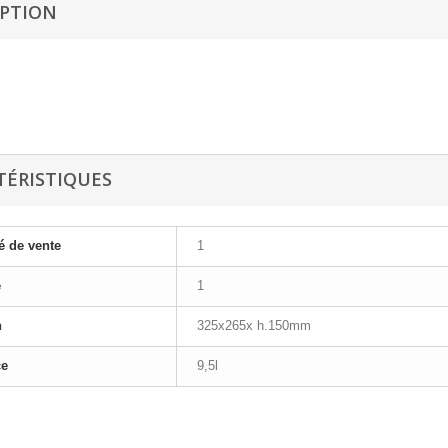
IPTION
TÉRISTIQUES
é de vente
1
e
1
n
325x265x h.150mm
ce
9,5l