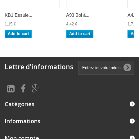
KB1 Essuie...
A93 Bol à...
A42 R
1,15 €
4,42 €
1,71 €
Add to cart
Add to cart
Add 
Lettre d'informations
Catégories
Informations
Mon compte