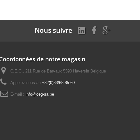
Nous suivre
Coordonnées de notre magasin
C.E.G., 211 Rue de Barvaux 5590 Haversin Belgique
Appelez-nous au
+32(0)83/68.85.60
E-mail :
info@ceg-sa.be