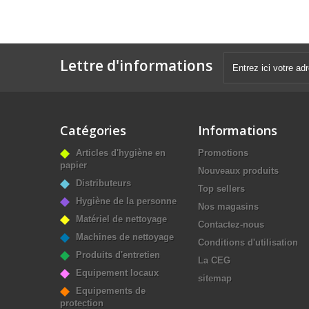
Lettre d'informations
Catégories
Informations
Articles d'hygiène en
Promotions
papier
Nouveaux produits
Distributeurs
Top sellers
Hygiène de la personne
Nos magasins
Matériel de nettoyage
Contactez-nous
Machines de nettoyage
Conditions d'utilisation
Produits d'entretien
La CEG
Equipement locaux
sitemap
Equipements de
protection