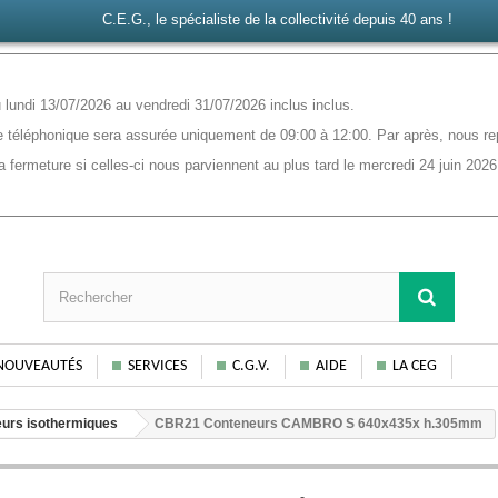
C.E.G., le spécialiste de la collectivité depuis 40 ans !
lundi 13/07/2026 au vendredi 31/07/2026 inclus inclus.
 téléphonique sera assurée uniquement de 09:00 à 12:00. Par après, nous rep
ermeture si celles-ci nous parviennent au plus tard le mercredi 24 juin 2026
NOUVEAUTÉS
SERVICES
C.G.V.
AIDE
LA CEG
urs isothermiques
CBR21 Conteneurs CAMBRO S 640x435x h.305mm