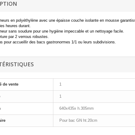
IPTION
neurs en polyéthylène avec une épaisse couche isolante en mousse garantissa
des heures durant.
neur sans soudure pour une hygiène impeccable et un nettoyage facile.
ture par 2 verrous robustes.
s pour accueillir des bacs gastronormes 1/1 ou leurs subdivisions.
TÉRISTIQUES
é de vente
1
e
1
n
640x435x h.305mm
ire
Pour bac GN ht.20cm