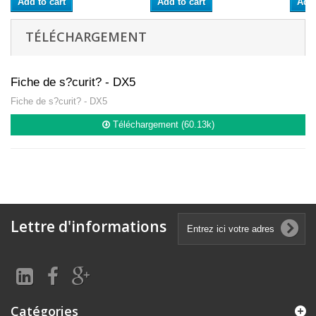
Add to cart
Add to cart
Add 
TÉLÉCHARGEMENT
Fiche de s?curit? - DX5
Fiche de s?curit? - DX5
Téléchargement (60.13k)
Lettre d'informations
Catégories