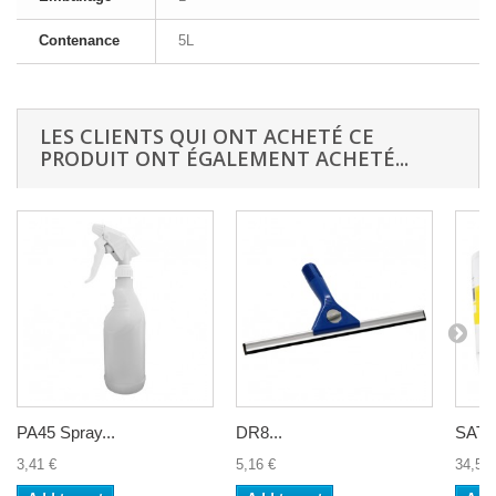
Contenance
5L
LES CLIENTS QUI ONT ACHETÉ CE
PRODUIT ONT ÉGALEMENT ACHETÉ...
PA45 Spray...
DR8...
SAT6 
3,41 €
5,16 €
34,56 