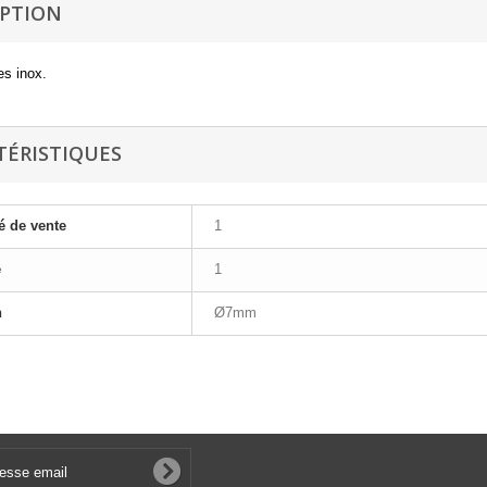
IPTION
es inox.
TÉRISTIQUES
é de vente
1
e
1
n
Ø7mm