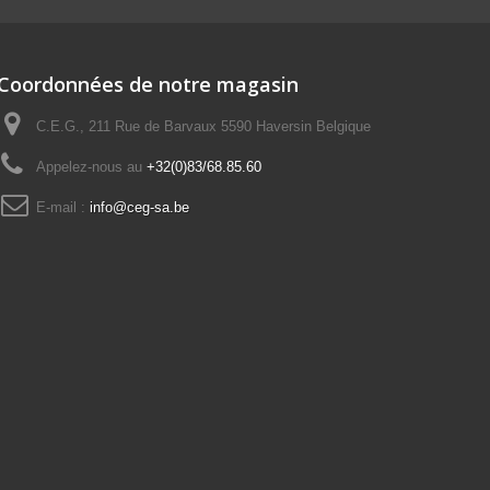
Coordonnées de notre magasin
C.E.G., 211 Rue de Barvaux 5590 Haversin Belgique
Appelez-nous au
+32(0)83/68.85.60
E-mail :
info@ceg-sa.be