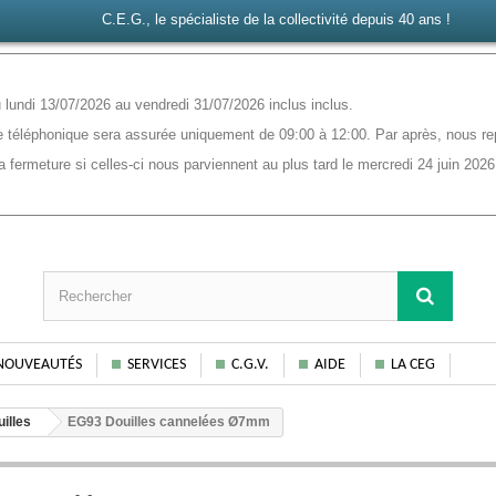
C.E.G., le spécialiste de la collectivité depuis 40 ans !
lundi 13/07/2026 au vendredi 31/07/2026 inclus inclus.
 téléphonique sera assurée uniquement de 09:00 à 12:00. Par après, nous rep
ermeture si celles-ci nous parviennent au plus tard le mercredi 24 juin 2026
NOUVEAUTÉS
SERVICES
C.G.V.
AIDE
LA CEG
illes
EG93 Douilles cannelées Ø7mm