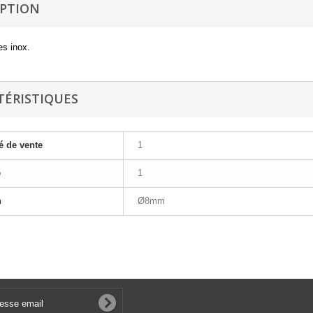
IPTION
es inox.
TÉRISTIQUES
é de vente
1
e
1
n
Ø8mm