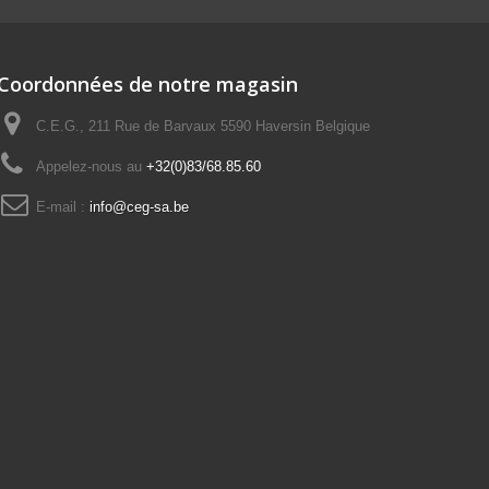
Coordonnées de notre magasin
C.E.G., 211 Rue de Barvaux 5590 Haversin Belgique
Appelez-nous au
+32(0)83/68.85.60
E-mail :
info@ceg-sa.be