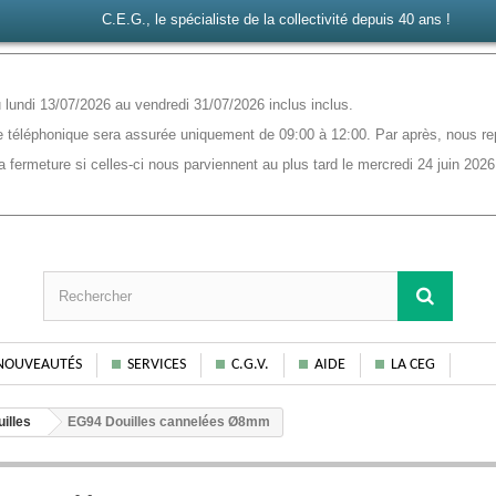
C.E.G., le spécialiste de la collectivité depuis 40 ans !
lundi 13/07/2026 au vendredi 31/07/2026 inclus inclus.
 téléphonique sera assurée uniquement de 09:00 à 12:00. Par après, nous rep
ermeture si celles-ci nous parviennent au plus tard le mercredi 24 juin 2026
NOUVEAUTÉS
SERVICES
C.G.V.
AIDE
LA CEG
illes
EG94 Douilles cannelées Ø8mm