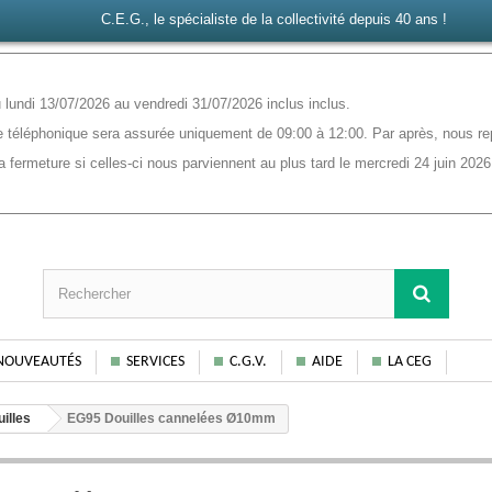
C.E.G., le spécialiste de la collectivité depuis 40 ans !
lundi 13/07/2026 au vendredi 31/07/2026 inclus inclus.
 téléphonique sera assurée uniquement de 09:00 à 12:00. Par après, nous rep
ermeture si celles-ci nous parviennent au plus tard le mercredi 24 juin 2026
NOUVEAUTÉS
SERVICES
C.G.V.
AIDE
LA CEG
illes
EG95 Douilles cannelées Ø10mm