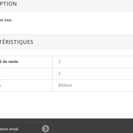
IPTION
es inox.
TÉRISTIQUES
é de vente
1
e
1
n
Ø10mm