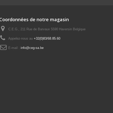
Coordonnées de notre magasin
C.E.G., 211 Rue de Barvaux 5590 Haversin Belgique
Appelez-nous au
+32(0)83/68.85.60
E-mail :
info@ceg-sa.be