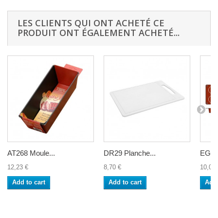
LES CLIENTS QUI ONT ACHETÉ CE
PRODUIT ONT ÉGALEMENT ACHETÉ...
AT268 Moule...
DR29 Planche...
EG07
12,23 €
8,70 €
10,05 
Add to cart
Add to cart
Add 