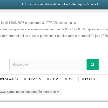
C.E.G., le spécialiste de la collectivité depuis 40 ans !
lundi 13/07/2026 au vendredi 31/07/2026 inclus inclus.
 téléphonique sera assurée uniquement de 09:00 à 12:00. Par après, nous rep
ermeture si celles-ci nous parviennent au plus tard le mercredi 24 juin 2026
NOUVEAUTÉS
SERVICES
C.G.V.
AIDE
LA CEG
GS20 Gants nitrile non-poudrés noirs Noir M