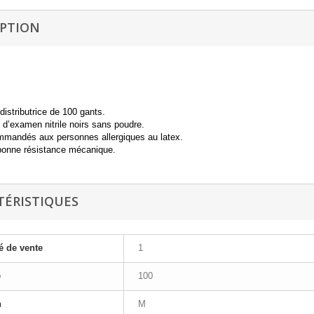
IPTION
distributrice de 100 gants.
 d’examen nitrile noirs sans poudre.
mandés aux personnes allergiques au latex.
bonne résistance mécanique.
TÉRISTIQUES
é de vente
1
e
100
n
M