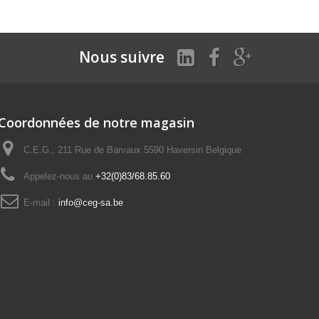
Nous suivre
Coordonnées de notre magasin
C.E.G., 211 Rue de Barvaux 5590 Haversin Belgique
Appelez-nous au
+32(0)83/68.85.60
E-mail :
info@ceg-sa.be