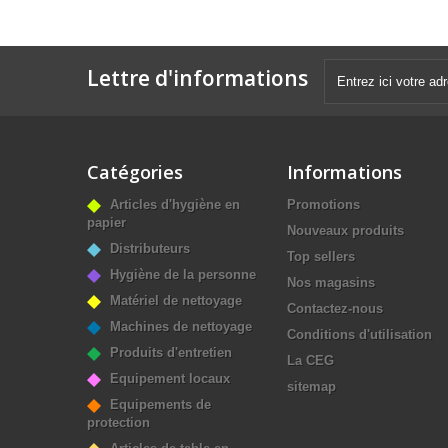
Lettre d'informations
Catégories
Informations
Articles d'hygiène en
Promotions
papier
Nouveaux produits
Distributeurs
Top sellers
Hygiène de la personne
Nos magasins
Matériel de nettoyage
Contactez-nous
Machines de nettoyage
Conditions d'utilisation
Produits d'entretien
La CEG
Equipement locaux
sitemap
Equipements de
protection