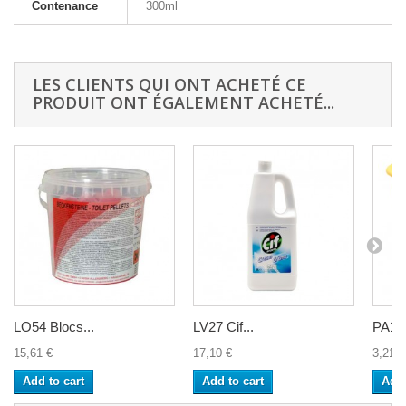
Contenance
300ml
LES CLIENTS QUI ONT ACHETÉ CE
PRODUIT ONT ÉGALEMENT ACHETÉ...
LO54 Blocs...
LV27 Cif...
PA1 S
15,61 €
17,10 €
3,21 €
Add to cart
Add to cart
Add 