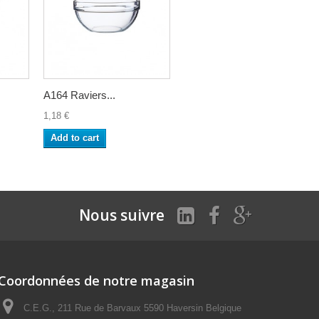
A164 Raviers...
1,18 €
Add to cart
Nous suivre
Coordonnées de notre magasin
C.E.G., 211 Rue de Barvaux 5590 Haversin Belgique