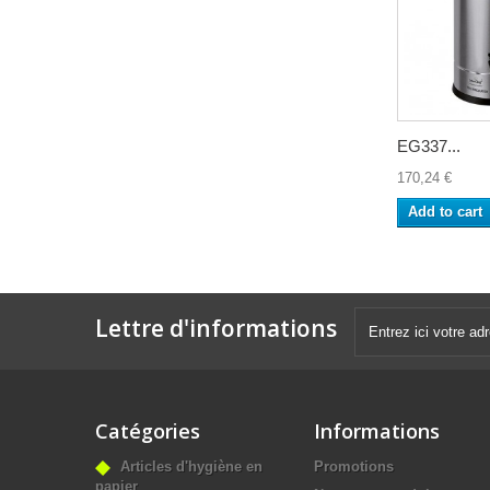
EG337...
170,24 €
Add to cart
Lettre d'informations
Catégories
Informations
Articles d'hygiène en
Promotions
papier