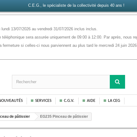
C.E.G., le spécialiste de la collectivité depuis 40 ans !
lundi 13/07/2026 au vendredi 31/07/2026 inclus inclus.
 téléphonique sera assurée uniquement de 09:00 à 12:00. Par après, nous rep
ermeture si celles-ci nous parviennent au plus tard le mercredi 24 juin 2026
NOUVEAUTÉS
SERVICES
C.G.V.
AIDE
LA CEG
ceau de pâtissier
EG235 Pinceau de pâtissier