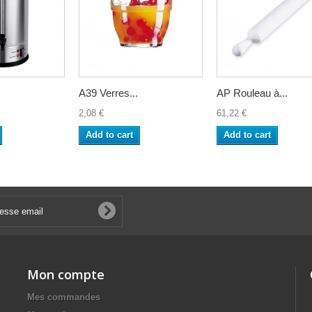
A39 Verres...
AP Rouleau à...
2,08 €
61,22 €
Add to cart
Add to cart
Mon compte
Mes commandes