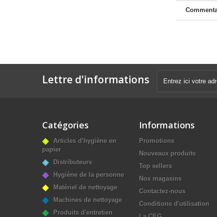
Commenta
Lettre d'informations
Catégories
Informations
Articles d'hygiène en
Promotions
papier
Nouveaux produits
Distributeurs
Top sellers
Hygiène de la personne
Nos magasins
Matériel de nettoyage
Contactez-nous
Machines de nettoyage
Conditions d'utilisation
Produits d'entretien
La CEG