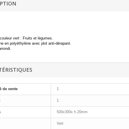
IPTION
ouleur vert : Fruits et légumes.
he en polyéthylène avec plot anti-dérapant.
rrondi.
TÉRISTIQUES
é de vente
1
e
1
n
500x300x h.20mm
Vert