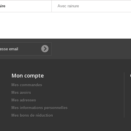
ire
Avec rainure
Mon compte
Mes commandes
Mes avoirs
Mes adresses
Mes informations personnelles
Mes bons de réduction