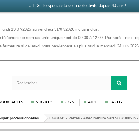
C.E.G., le spécialiste de la collectivité depuis 40 ans !
lundi 13/07/2026 au vendredi 31/07/2026 inclus inclus.
 téléphonique sera assurée uniquement de 09:00 à 12:00. Par après, nous rep
ermeture si celles-ci nous parviennent au plus tard le mercredi 24 juin 2026
NOUVEAUTÉS
SERVICES
C.G.V.
AIDE
LA CEG
uper professionnelles
EG882452 Vertes - Avec rainure Vert 500x300x h