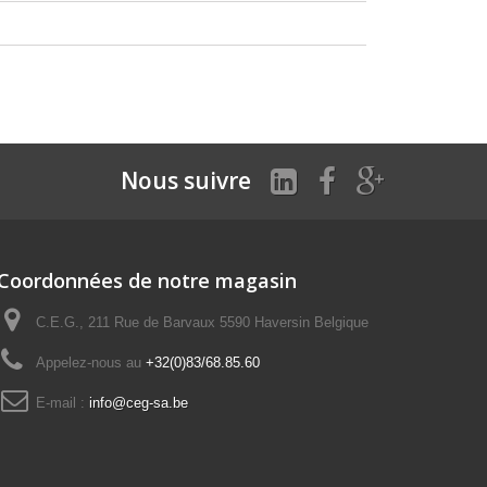
Nous suivre
Coordonnées de notre magasin
C.E.G., 211 Rue de Barvaux 5590 Haversin Belgique
Appelez-nous au
+32(0)83/68.85.60
E-mail :
info@ceg-sa.be