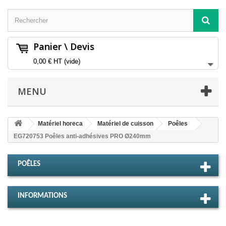
Panier \ Devis
0,00 €
HT
(vide)
MENU
Matériel horeca
Matériel de cuisson
Poêles
EG720753 Poêles anti-adhésives PRO Ø240mm
POÊLES
INFORMATIONS