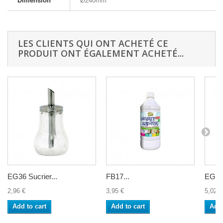
Dimension
Ø240mm
LES CLIENTS QUI ONT ACHETÉ CE
PRODUIT ONT ÉGALEMENT ACHETÉ...
EG36 Sucrier...
FB17...
EG937
2,96 €
3,95 €
5,02 €
Add to cart
Add to cart
Add 