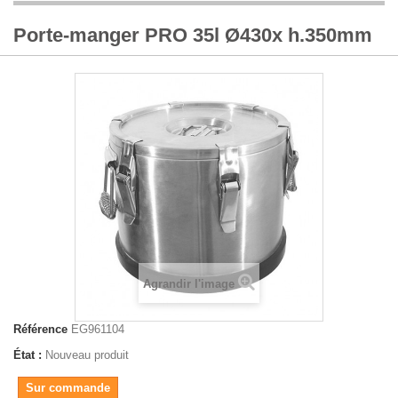
Porte-manger PRO 35l Ø430x h.350mm
Agrandir l'image
Référence
EG961104
État :
Nouveau produit
Sur commande