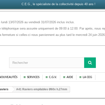
C.E.G., le spécialiste de la collectivité depuis 40 ans !
lundi 13/07/2026 au vendredi 31/07/2026 inclus inclus.
 téléphonique sera assurée uniquement de 09:00 à 12:00. Par après, nous rep
ermeture si celles-ci nous parviennent au plus tard le mercredi 24 juin 2026
NOUVEAUTÉS
SERVICES
C.G.V.
AIDE
LA CEG
aviers
A41 Raviers empilables Ø60x h.27mm