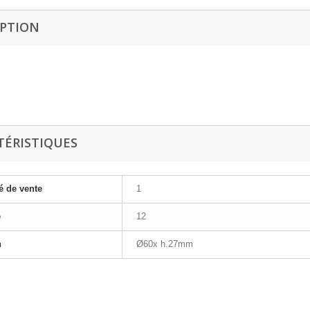
IPTION
TÉRISTIQUES
é de vente
1
e
12
n
Ø60x h.27mm