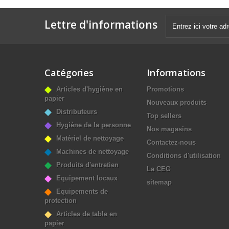
Lettre d'informations
Catégories
Informations
Articles d'hygiène en
Promotions
papier
Nouveaux produits
Distributeurs
Top sellers
Hygiène de la personne
Nos magasins
Matériel de nettoyage
Contactez-nous
Machines de nettoyage
Conditions d'utilisation
Produits d'entretien
La CEG
Equipement locaux
sitemap
Equipements de
protection
Articles de table en
papier