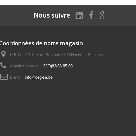
Nous suivre
Coordonnées de notre magasin
C.E.G., 211 Rue de Barvaux 5590 Haversin Belgique
Appelez-nous au
+32(0)83/68.85.60
E-mail :
info@ceg-sa.be