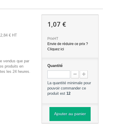
1,07 €
12,84 € HT
PrixHT
Envie de réduire ce prix ?
Cliquez ici
re vendus que par
Quantité
es produits en
tes les 24 heures.
La quantité minimale pour
pouvoir commander ce
produit est
12
Ajouter au panier