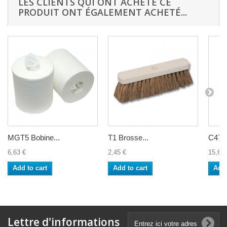
LES CLIENTS QUI ONT ACHETÉ CE
PRODUIT ONT ÉGALEMENT ACHETÉ...
MGT5 Bobine...
T1 Brosse...
C47 1
6,63 €
2,45 €
15,60 
Add to cart
Add to cart
Add 
Lettre d'informations