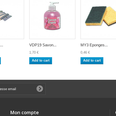
..
VDP19 Savon...
MY3 Eponges...
1,70 €
0,46 €
Add to cart
Add to cart
Mon compte