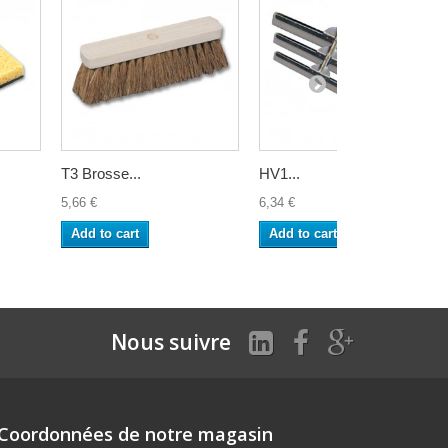
T3 Brosse...
HV1...
5,66 €
6,34 €
Add to cart
Add to cart
Nous suivre
Coordonnées de notre magasin