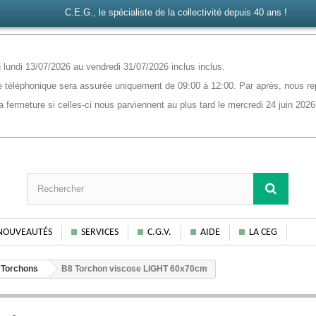
C.E.G., le spécialiste de la collectivité depuis 40 ans !
lundi 13/07/2026 au vendredi 31/07/2026 inclus inclus.
 téléphonique sera assurée uniquement de 09:00 à 12:00. Par après, nous rep
ermeture si celles-ci nous parviennent au plus tard le mercredi 24 juin 2026
NOUVEAUTÉS
SERVICES
C.G.V.
AIDE
LA CEG
Torchons
B8 Torchon viscose LIGHT 60x70cm