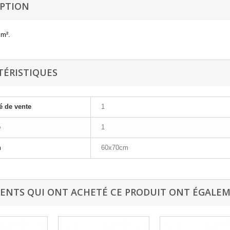
IPTION
 m².
TÉRISTIQUES
é de vente
1
e
1
n
60x70cm
IENTS QUI ONT ACHETÉ CE PRODUIT ONT ÉGALEM