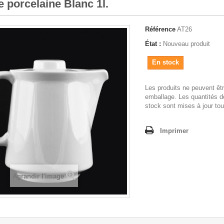
e porcelaine Blanc 1l.
Référence
AT26
État :
Nouveau produit
En stock
Les produits ne peuvent êt
emballage. Les quantités d
stock sont mises à jour tou
Imprimer
Agrandir l'image