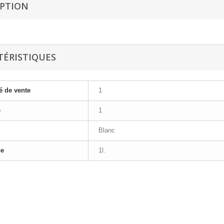
IPTION
TÉRISTIQUES
é de vente
1
e
1
Blanc
ce
1l.