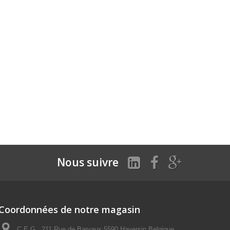
Nous suivre
Coordonnées de notre magasin
C.E.G., 211 Rue de Barvaux 5590 Haversin Belgique