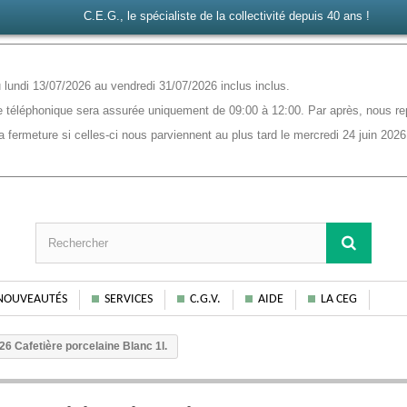
C.E.G., le spécialiste de la collectivité depuis 40 ans !
lundi 13/07/2026 au vendredi 31/07/2026 inclus inclus.
 téléphonique sera assurée uniquement de 09:00 à 12:00. Par après, nous rep
ermeture si celles-ci nous parviennent au plus tard le mercredi 24 juin 2026
NOUVEAUTÉS
SERVICES
C.G.V.
AIDE
LA CEG
26 Cafetière porcelaine Blanc 1l.