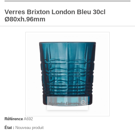
Verres Brixton London Bleu 30cl
Ø80xh.96mm
Agrandir l'image
Référence
A692
État :
Nouveau produit