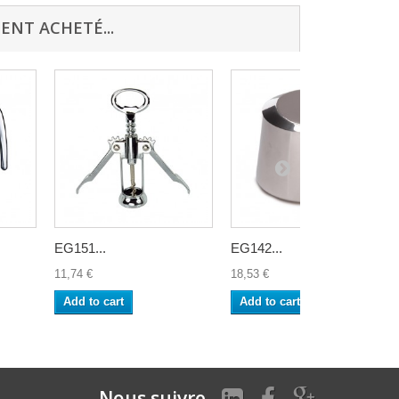
ENT ACHETÉ...
EG151...
EG142...
11,74 €
18,53 €
Add to cart
Add to cart
Nous suivre