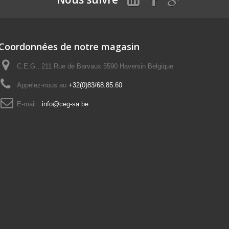
Coordonnées de notre magasin
C.E.G., 211 Rue de Barvaux 5590 Haversin Belgique
Appelez-nous au
+32(0)83/68.85.60
E-mail :
info@ceg-sa.be