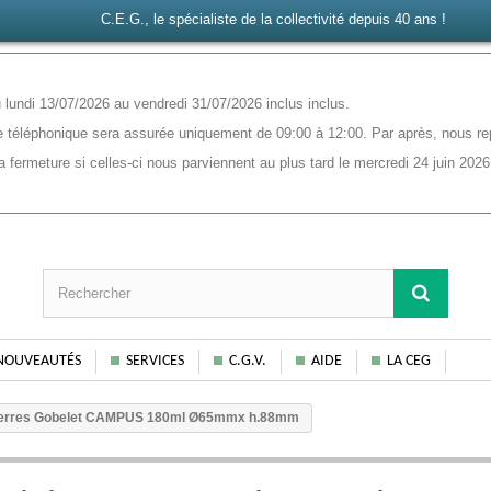
C.E.G., le spécialiste de la collectivité depuis 40 ans !
lundi 13/07/2026 au vendredi 31/07/2026 inclus inclus.
 téléphonique sera assurée uniquement de 09:00 à 12:00. Par après, nous rep
ermeture si celles-ci nous parviennent au plus tard le mercredi 24 juin 2026
NOUVEAUTÉS
SERVICES
C.G.V.
AIDE
LA CEG
erres Gobelet CAMPUS 180ml Ø65mmx h.88mm