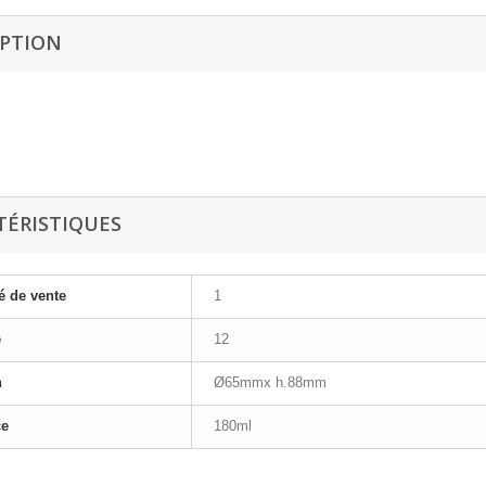
IPTION
TÉRISTIQUES
é de vente
1
e
12
n
Ø65mmx h.88mm
ce
180ml