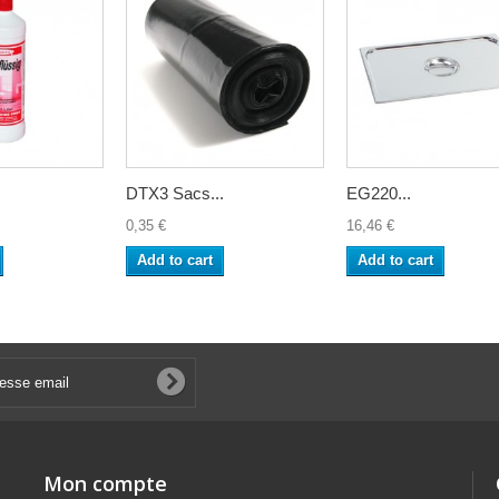
DTX3 Sacs...
EG220...
0,35 €
16,46 €
Add to cart
Add to cart
Mon compte