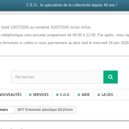
C.E.G., le spécialiste de la collectivité depuis 40 ans !
lundi 13/07/2026 au vendredi 31/07/2026 inclus inclus.
 téléphonique sera assurée uniquement de 09:00 à 12:00. Par après, nous rep
ermeture si celles-ci nous parviennent au plus tard le mercredi 24 juin 2026
NOUVEAUTÉS
SERVICES
C.G.V.
AIDE
LA CEG
noirs
BP7 Entonnoir plastique Ø120mm