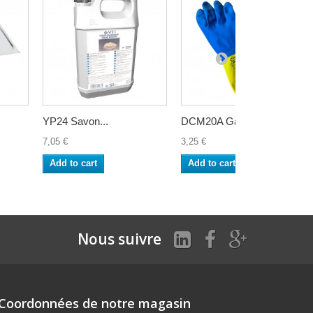
YP24 Savon...
DCM20A Gants...
7,05 €
3,25 €
Add to cart
Add to cart
Nous suivre
Coordonnées de notre magasin