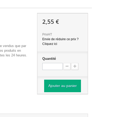
2,55 €
PrixHT
Envie de réduire ce prix ?
Cliquez ici
re vendus que par
es produits en
tes les 24 heures.
Quantité
Ajouter au panier