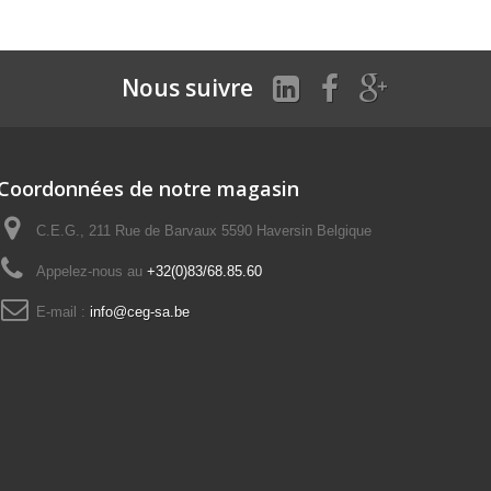
Nous suivre
Coordonnées de notre magasin
C.E.G., 211 Rue de Barvaux 5590 Haversin Belgique
Appelez-nous au
+32(0)83/68.85.60
E-mail :
info@ceg-sa.be