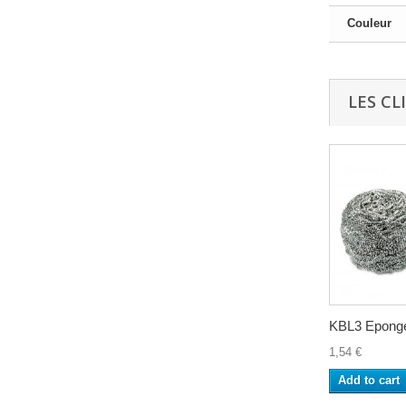
Couleur
LES CL
KBL3 Eponge
1,54 €
Add to cart