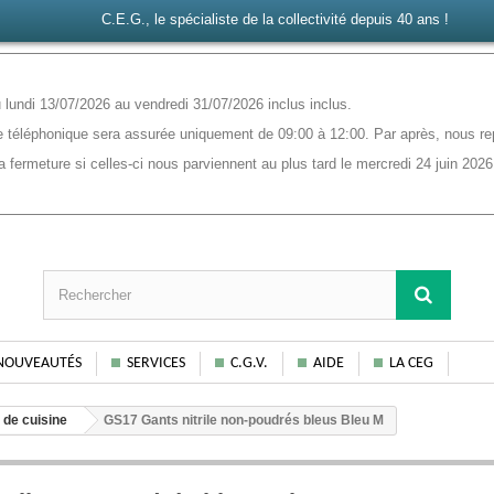
C.E.G., le spécialiste de la collectivité depuis 40 ans !
lundi 13/07/2026 au vendredi 31/07/2026 inclus inclus.
 téléphonique sera assurée uniquement de 09:00 à 12:00. Par après, nous rep
ermeture si celles-ci nous parviennent au plus tard le mercredi 24 juin 2026
NOUVEAUTÉS
SERVICES
C.G.V.
AIDE
LA CEG
 de cuisine
GS17 Gants nitrile non-poudrés bleus Bleu M