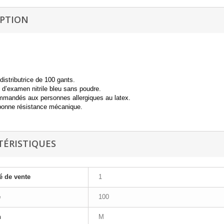
IPTION
distributrice de 100 gants.
 d’examen nitrile bleu sans poudre.
mandés aux personnes allergiques au latex.
bonne résistance mécanique.
TÉRISTIQUES
é de vente
1
e
100
n
M