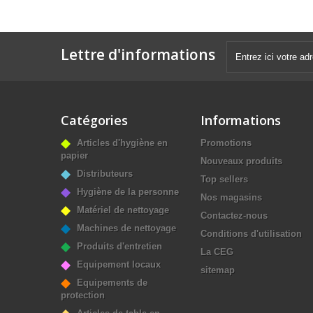
Lettre d'informations
Catégories
Informations
Articles d'hygiène en
Promotions
papier
Nouveaux produits
Distributeurs
Top sellers
Hygiène de la personne
Nos magasins
Matériel de nettoyage
Contactez-nous
Machines de nettoyage
Conditions d'utilisation
Produits d'entretien
La CEG
Equipement locaux
sitemap
Equipements de
protection