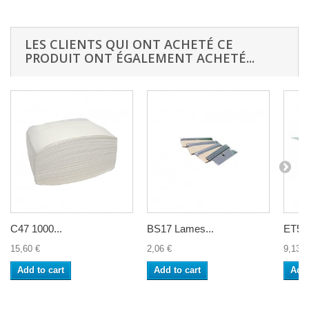
LES CLIENTS QUI ONT ACHETÉ CE
PRODUIT ONT ÉGALEMENT ACHETÉ...
C47 1000...
BS17 Lames...
ET532
15,60 €
2,06 €
9,13 €
Add to cart
Add to cart
Add 