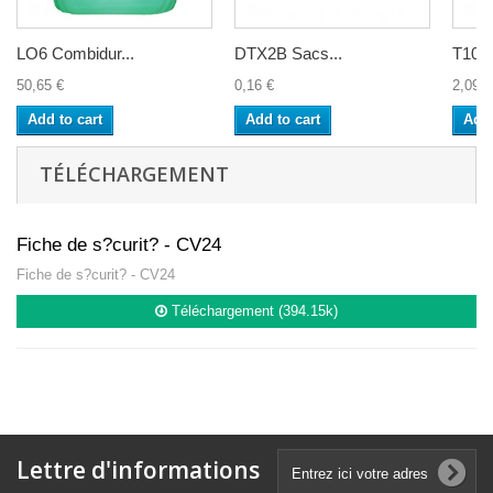
LO6 Combidur...
DTX2B Sacs...
T101.
50,65 €
0,16 €
2,09 €
Add to cart
Add to cart
Add 
TÉLÉCHARGEMENT
Fiche de s?curit? - CV24
Fiche de s?curit? - CV24
Téléchargement (394.15k)
Lettre d'informations