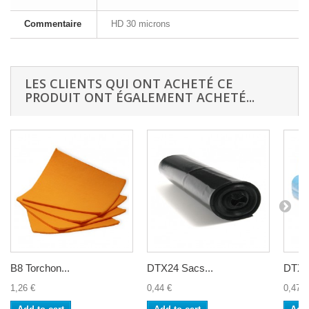
Commentaire
HD 30 microns
LES CLIENTS QUI ONT ACHETÉ CE
PRODUIT ONT ÉGALEMENT ACHETÉ...
B8 Torchon...
DTX24 Sacs...
DTX30
1,26 €
0,44 €
0,47 €