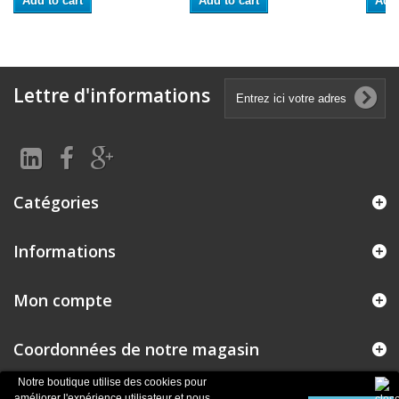
Add to cart
Add to cart
Add 
Lettre d'informations
Catégories
Informations
Mon compte
Coordonnées de notre magasin
Notre boutique utilise des cookies pour
améliorer l'expérience utilisateur et nous